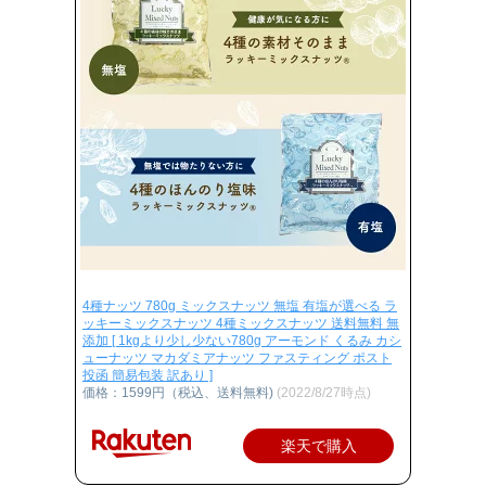
4種ナッツ 780g ミックスナッツ 無塩 有塩が選べる ラ
ッキーミックスナッツ 4種ミックスナッツ 送料無料 無
添加 [ 1kgより少し少ない780g アーモンド くるみ カシ
ューナッツ マカダミアナッツ ファスティング ポスト
投函 簡易包装 訳あり ]
価格：1599円（税込、送料無料)
(2022/8/27時点)
楽天で購入