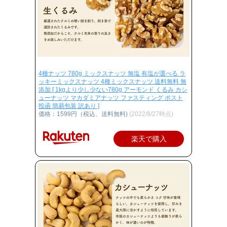
4種ナッツ 780g ミックスナッツ 無塩 有塩が選べる ラ
ッキーミックスナッツ 4種ミックスナッツ 送料無料 無
添加 [ 1kgより少し少ない780g アーモンド くるみ カシ
ューナッツ マカダミアナッツ ファスティング ポスト
投函 簡易包装 訳あり ]
価格：1599円（税込、送料無料)
(2022/8/27時点)
楽天で購入