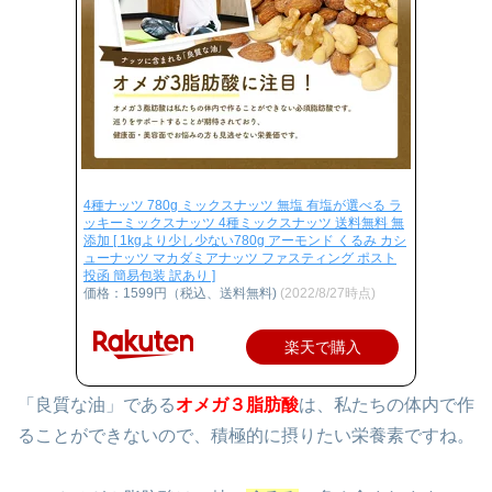
4種ナッツ 780g ミックスナッツ 無塩 有塩が選べる ラ
ッキーミックスナッツ 4種ミックスナッツ 送料無料 無
添加 [ 1kgより少し少ない780g アーモンド くるみ カシ
ューナッツ マカダミアナッツ ファスティング ポスト
投函 簡易包装 訳あり ]
価格：1599円（税込、送料無料)
(2022/8/27時点)
楽天で購入
「良質な油」である
オメガ３脂肪酸
は、私たちの体内で作
ることができないので、積極的に摂りたい栄養素ですね。