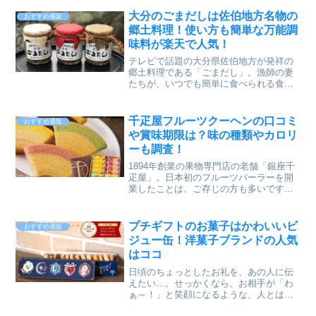
が４個ずつ入った贅沢な味わいのセット
です。こちらの商品は、大手通販サイト
大分のごまだしは佐伯地方名物の
おすすめ通販
楽天市場で購入することができますよ^^
郷土料理！使い方も簡単な万能調
口コミを調べてみると、アイスクリーム
味料が楽天で人気！
のセットは「子どもから年配の方まで楽
しんでいただける」という点が、人気の
テレビで話題の大分県佐伯地方が発祥の
ポイントになっています。今回は、銀座
郷土料理である「ごまだし」。漁師の妻
千疋屋プレミアムアイス＆ソルベ８個入
たちが、いつでも簡単に食べられる食事
の口コミや、味の種類などについて詳し
として考案したのが始まりだそうです。
く調べていますので、どうぞご覧くださ
今回は、漁村女性グループめばるの「ご
い！
まだし3本セット」をピックアップしたい
千疋屋フルーツクーヘンの口コミ
おすすめ通販
と思います。3本セットの「ごまだし」の
や賞味期限は？味の種類やカロリ
味は、えそ、アジ、鯛の3種類です。すべ
ーも調査！
て国産材料を使用しているので、安心し
て食べられますよ^^うどんやおそば、お
1894年創業の果物専門店の老舗「銀座千
茶漬けにトッピングするだけで栄養満点
疋屋」。日本初のフルーツパーラーを開
の漁師飯が完成します！
業したことは、ご存じの方も多いですよ
ね。そんな銀座千疋屋では、バームクー
ヘンに旬のフルーツを取り入れた「フル
ーツクーヘン」を創り上げました。銀座
プチギフトのお菓子はかわいいビ
おすすめ通販
千疋屋の「銀座フルーツクーヘン」は、
ジュー缶！洋菓子ブランドの人気
イチゴ＆ミルク、メロン＆ミルク、レモ
はココ
ン＆はちみつ、バナナ＆チョコの４種
類。フルーツの程よい甘さが味わえま
日頃のちょっとしたお礼を、あの人に伝
す。今回は、銀座千疋屋の「銀座フルー
えたい…。せっかくなら、お相手が「わ
ツクーヘン（16個入）」の口コミや賞味
ぁ～！」と笑顔になるような、人とはち
期限、味の種類等について調べています
ょっと違った贈りものが良いですよね^^
ので、どうぞご覧ください！