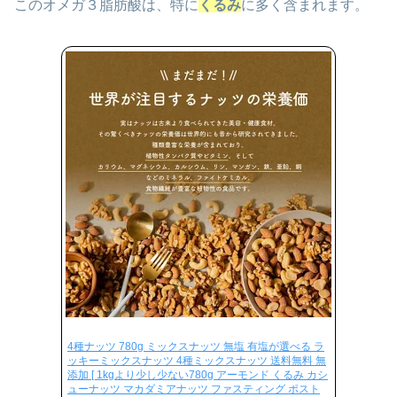
このオメガ３脂肪酸は、特に
くるみ
に多く含まれます。
4種ナッツ 780g ミックスナッツ 無塩 有塩が選べる ラ
ッキーミックスナッツ 4種ミックスナッツ 送料無料 無
添加 [ 1kgより少し少ない780g アーモンド くるみ カシ
ューナッツ マカダミアナッツ ファスティング ポスト