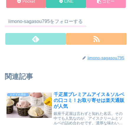
Pocket
LINE
コピー
iimono-sagasou795をフォローする
iimono-sagasou795
関連記事
千疋屋プレミアムアイス＆ソルベ
おすすめ通販
の口コミ！お取り寄せは楽天通販
が人気
銀座千疋屋は言わずと知れた名店。その
中でも人気なのが、アイスクリームとソ
ルベの詰め合わせです。濃厚な味わいの
アイスクリームと果汁たっぷりのソルベ