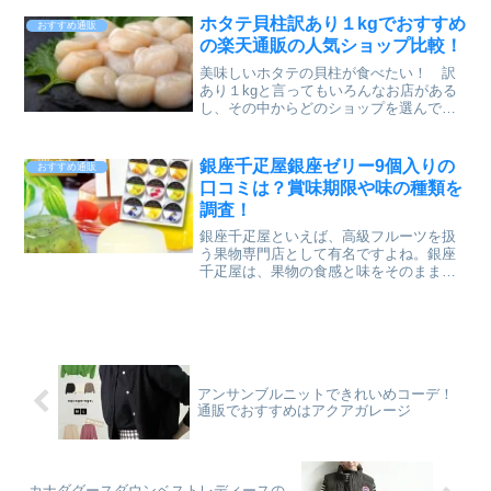
そんな時のプチギフトのお菓子に、かわ
いいビジュー缶のサブレはいかがでしょ
ホタテ貝柱訳あり１kgでおすすめ
おすすめ通販
うか？宝石のイラストが描かれたかわい
の楽天通販の人気ショップ比較！
い缶には、ひとくちサイズのサブレが12
個入っています。このかわいいプチギフ
美味しいホタテの貝柱が食べたい！ 訳
トのお菓子を手掛けるブランドは、洋菓
あり１kgと言ってもいろんなお店がある
子のプルミエールです。プルミエールの
し、その中からどのショップを選んでい
「ビジューサブレ（12枚入）」は、フラ
いのやら…。数あるショップの中から、
ンス産の高級チョコレートと国産バター
お店選びを迷っている方もいらっしゃる
にこだわった、甘さ控えめのサクサク食
のではないでしょうか？そこで今回は、
銀座千疋屋銀座ゼリー9個入りの
おすすめ通販
感が特徴。プチギフトのお菓子に最適な
大手通販サイト楽天市場で人気のショッ
口コミは？賞味期限や味の種類を
ビジューサブレは、楽天市場のサブレラ
プ２店を比較してご紹介したいと思いま
調査！
ンキングトップ10に入るほどの人気なん
す。この記事では、・内容量・産地・ホ
ですよ^^ここでは、洋菓子プルミエール
タテの凍結方法・価格・送料・追加送料
銀座千疋屋といえば、高級フルーツを扱
の「ビジューサブレ（12枚入）」のおす
（北海道・沖縄）・保存期間・クーポ
う果物専門店として有名ですよね。銀座
すめポイントなどを、画像とともに詳し
ン・あす楽対応・レビュー数・総合評
千疋屋は、果物の食感と味をそのまま活
くお伝えします。また、プチギフトを手
価・メイン購入層などの項目を一覧にま
かした果物そのもののようなフルーツゼ
掛ける洋菓子ブランドのプルミエールの
とめ、比較しています。これは譲れな
リーも人気です。フルーティーな香りが
こだわりや、人気の理由についてもご紹
い！ と感じる購入ポイントを絞って比
みずみずしく、甘みはほんのりと優しい
介していますので、ぜひ、プチギフトの
較していきますので、ぜひご覧になって
味わいのフルーツゼリーの詰め合わせ
参考にしてみてくださいね♪
みてください。ぷりぷり食感で甘～いホ
は、銀座千疋屋の中でも売れ行き抜群の
タテの貝柱料理を、年末年始や家族の集
人気商品です。今回は、銀座千疋屋の銀
まるイベントなどで、思う存分楽しんで
アンサンブルニットできれいめコーデ！
座ゼリー９個入りをピックアップしてご
くださいね♪
通販でおすすめはアクアガレージ
紹介したいと思います。銀座千疋屋の銀
座ゼリー９個入りの口コミや、賞味期限
や味の種類についても調べていますの
で、ぜひご覧ください♪
カナダグースダウンベストレディースの