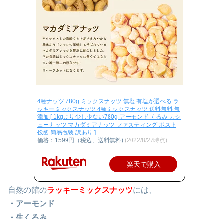
4種ナッツ 780g ミックスナッツ 無塩 有塩が選べる ラ
ッキーミックスナッツ 4種ミックスナッツ 送料無料 無
添加 [ 1kgより少し少ない780g アーモンド くるみ カシ
ューナッツ マカダミアナッツ ファスティング ポスト
投函 簡易包装 訳あり ]
価格：1599円（税込、送料無料)
(2022/8/27時点)
楽天で購入
自然の館の
ラッキーミックスナッツ
には、
・アーモンド
・生くるみ