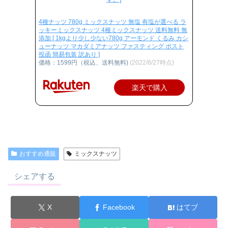
4種ナッツ 780g ミックスナッツ 無塩 有塩が選べる ラ
ッキーミックスナッツ 4種ミックスナッツ 送料無料 無
添加 [ 1kgより少し少ない780g アーモンド くるみ カシ
ューナッツ マカダミアナッツ ファスティング ポスト
投函 簡易包装 訳あり ]
価格：1599円（税込、送料無料)
(2022/8/27時点)
楽天で購入
おすすめ通販
ミックスナッツ
シェアする
X
Facebook
はてブ