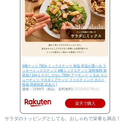
4種ナッツ 780g ミックスナッツ 無塩 有塩が選べる ラ
ッキーミックスナッツ 4種ミックスナッツ 送料無料 無
添加 [ 1kgより少し少ない780g アーモンド くるみ カシ
ューナッツ マカダミアナッツ ファスティング ポスト
投函 簡易包装 訳あり ]
価格：1599円（税込、送料無料)
(2022/8/27時点)
楽天で購入
サラダのトッピングとしても、おしゃれで栄養も満点！