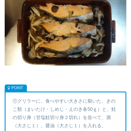
①グリラーに、食べやすい大きさに裂いた、きの
こ類（まいたけ・しめじ・えのき各50ｇ）と、鮭
の切り身（甘塩鮭切り身２切れ）を並べて、酒
（大さじ１）、醤油（大さじ１）を入れる。