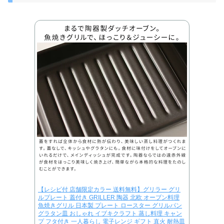
【レシピ付 店舗限定カラー 送料無料】グリラー グリ
ルプレート 蓋付き GRILLER 陶器 北欧 オーブン料理
魚焼きグリル 日本製 プレート ロースター グリルパン
グラタン皿 おしゃれ イブキクラフト 蒸し料理 キャン
プ フタ付き 一人暮らし 電子レンジ ギフト 直火 耐熱皿