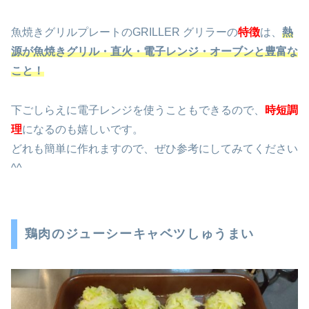
魚焼きグリルプレートのGRILLER グリラーの
特徴
は、
熱
源が魚焼きグリル・直火・電子レンジ・オーブンと豊富な
こと！
下ごしらえに電子レンジを使うこともできるので、
時短調
理
になるのも嬉しいです。
どれも簡単に作れますので、ぜひ参考にしてみてください
^^
鶏肉のジューシーキャベツしゅうまい