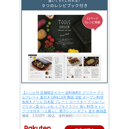
【レシピ付 店舗限定カラー 送料無料】グリラー グリ
ルプレート 蓋付き GRILLER 陶器 北欧 オーブン料理
魚焼きグリル 日本製 プレート ロースター グリルパン
グラタン皿 おしゃれ イブキクラフト 蒸し料理 キャン
プ フタ付き 一人暮らし 電子レンジ ギフト 直火 耐熱皿
価格：3,520円（税込、送料無料)
(2023/5/31時点)