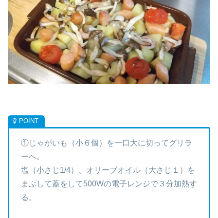
①じゃがいも（小６個）を一口大に切ってグリラ
ーへ。
塩（小さじ1/4）、オリーブオイル（大さじ１）を
まぶして蓋をして500Wの電子レンジで３分加熱す
る。