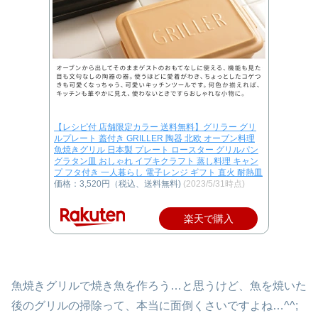
【レシピ付 店舗限定カラー 送料無料】グリラー グリ
ルプレート 蓋付き GRILLER 陶器 北欧 オーブン料理
魚焼きグリル 日本製 プレート ロースター グリルパン
グラタン皿 おしゃれ イブキクラフト 蒸し料理 キャン
プ フタ付き 一人暮らし 電子レンジ ギフト 直火 耐熱皿
価格：3,520円（税込、送料無料)
(2023/5/31時点)
楽天で購入
魚焼きグリルで焼き魚を作ろう…と思うけど、魚を焼いた
後のグリルの掃除って、本当に面倒くさいですよね…^^;