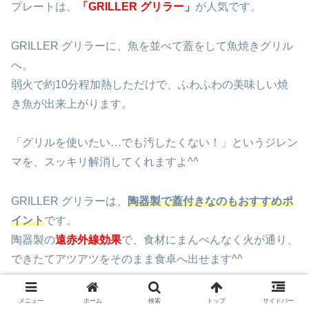
プレートは、
「GRILLER グリラー」
が人気です。
GRILLER グリラーに、魚を並べて蓋をして魚焼きグリル
へ。
弱火で約10分程加熱しただけで、ふわふわの美味しい焼
き魚が出来上がります。
「グリルを使いたい…でも汚したくない！」というジレン
マを、スッキリ解消してくれますよ^^
GRILLER グリラーは、
陶器製で蓋付きなのもおすすめポ
イント
です。
陶器製の
遠赤外線効
果
で、食材にまんべんなく火が通り、
できたてアツアツをそのまま食卓へ出せます^^
さらに、
「９つのレシピブック」が付いている
ので、
メニュー
ホーム
検索
トップ
サイドバー