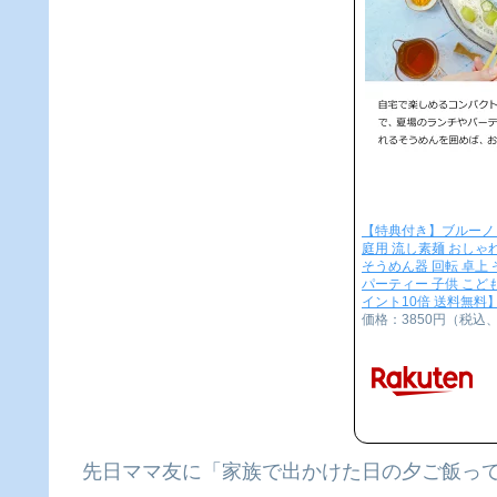
【特典付き】ブルーノ 流
庭用 流し素麺 おしゃ
そうめん器 回転 卓上 
パーティー 子供 こど
イント10倍 送料無料】
価格：3850円（税込
先日ママ友に「家族で出かけた日の夕ご飯っ