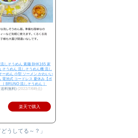
しそうめん 素麺 BHK165 家
れ そうめん 流しそうめん機 流し
そーめん 小型 ソーメン かわいい
も 電池式 コードレス 夏休み【ポ
［ BRUNO 流しそうめん ］
、送料無料)
(2022/7/6時点)
楽天で購入
てどうしてる～？」