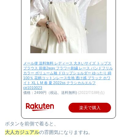
メール便 送料無料 レディース 大きいサイズ トップス
ブラウス 前後2way フラワー刺繍 レース バンドフリル
カラー ボリューム袖 ドロップショルダー ゆったり 綿
100％ 花柄コットンレース生地 透け感 ブラック ホワ
イト XL L M 春 夏 2022ss クラシカルエルフ
ce1010023
価格：2499円（税込、送料無料)
(2022/7/18時点)
楽天で購入
ボタンを前側で着ると、
大人カジュアル
の雰囲気になりますね。