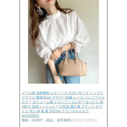
メール便 送料無料 レディース 大きいサイズ トップス
ブラウス 前後2way フラワー刺繍 レース バンドフリル
カラー ボリューム袖 ドロップショルダー ゆったり 綿
100％ 花柄コットンレース生地 透け感 ブラック ホワ
イト XL L M 春 夏 2022ss クラシカルエルフ
ce1010023
価格：2499円（税込、送料無料)
(2022/7/18時点)