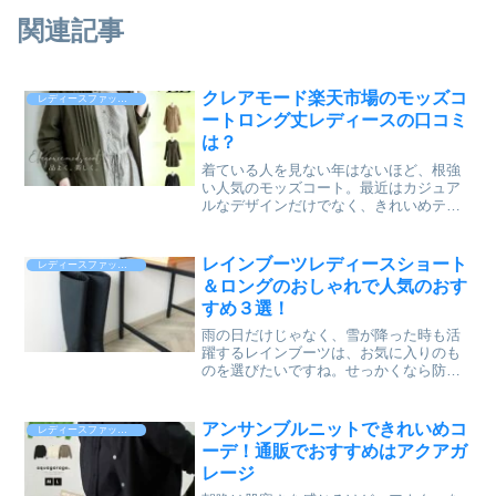
関連記事
クレアモード楽天市場のモッズコ
レディースファッション
ートロング丈レディースの口コミ
は？
着ている人を見ない年はないほど、根強
い人気のモッズコート。最近はカジュア
ルなデザインだけでなく、きれいめテイ
ストのモッズコートも人気ですよね♪今回
ピックアップするのは、大手通販サイト
楽天市場でレビュー数230件超え、平均評
レインブーツレディースショート
レディースファッション
価が4.61と高評価の、クレアモード
＆ロングのおしゃれで人気のおす
（clair mode）のモッズコートロング丈で
すめ３選！
す。胸元のピンタックがウエストまで縦
長に入っているので、縦ラインが強調さ
雨の日だけじゃなく、雪が降った時も活
れて細見えします。ドローストリングで
躍するレインブーツは、お気に入りのも
ウエストをキュッと絞って雰囲気の違う
のを選びたいですね。せっかくなら防水
着こなしもOK！M・L・LLと豊富なサイ
もしっかりしていて、軽量で滑りにくい
ズ展開に加えて、ロングの丈感で体型カ
ものがベスト！最近のレインブーツはお
バーも叶います^^カジュアルなすぎない
しゃれなデザインも豊富で、雨の日だけ
アンサンブルニットできれいめコ
レディースファッション
デザインのきれいめモッズコートなの
に履くのはもったいないくらいです。今
ーデ！通販でおすすめはアクアガ
で、お望みの大人スタイルがこれ一枚で
回は、少し憂鬱な雨の日も安心してお出
完成しちゃいます^^クレアモード（clair
レージ
かけできるレインシューズをランキング
mode）のモッズコートロング丈について
からピックアップしてご紹介します^^通