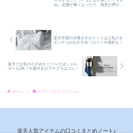
く調べていますので、ぜひ参考にしてみ
ね。足腰が痛くなったり、指先が押され
てください♪
て靴の中で重なってしまったり…。自分
の足に合ったブーツを買いに行こう！
と思っても、そこに辿りつくまでにもう
足が痛くて「今日はもう帰ろう…」とい
う経験をしている方も多いのではないで
しょうか？ そこでおすすめしたいの
楽天市場の冷感タオルケットは人気のモ
が、整体ブーツラクナRAKUNAです^^こ
ダンデコがおすすめ！口コミや感想も！
の記事では、・整体ブーツラクナ
RAKUNAが選ばれるポイント・整体ブー
ツラクナRAKUNAのサイズの選び方・整
体ブーツラクナRAKUNAのサイズが大き
かった時の対処法・整体ブーツラクナ
楽天で人気の小さめかごバッグはショル
RAKUNAのサイズ交換方法などの疑問に
ダーもOK！巾着付きのプチプラはコレ！
お答えしていきたいと思います。通販で
の靴選びは、試着できないことがデメリ
ットかもしれませんが、そこにポイント
を絞って対処法などをご紹介していきま
すので、ぜひご覧になってください！足
ホーム
レディースファッション
の痛みや腰痛から解放されて、どこまで
も好きな場所へ遊びに行ける喜びを、か
みしめてくださいね！
楽天人気アイテムの口コミまとめノート♪