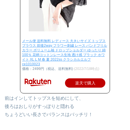
メール便 送料無料 レディース 大きいサイズ トップス
ブラウス 前後2way フラワー刺繍 レース バンドフリル
カラー ボリューム袖 ドロップショルダー ゆったり 綿
100％ 花柄コットンレース生地 透け感 ブラック ホワ
イト XL L M 春 夏 2022ss クラシカルエルフ
ce1010023
価格：2499円（税込、送料無料)
(2022/7/18時点)
楽天で購入
前はインしてトップスを短めにして、
後ろはおしりがすっぽりと隠れる
ちょうどいい長さでバランスはバッチリ！