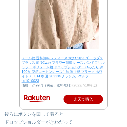
メール便 送料無料 レディース 大きいサイズ トップス
ブラウス 前後2way フラワー刺繍 レース バンドフリル
カラー ボリューム袖 ドロップショルダー ゆったり 綿
100％ 花柄コットンレース生地 透け感 ブラック ホワ
イト XL L M 春 夏 2022ss クラシカルエルフ
ce1010023
価格：2499円（税込、送料無料)
(2022/7/18時点)
楽天で購入
後ろにボタンを回して着ると
ドロップショルダーがきわだって