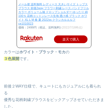
メール便 送料無料 レディース 大きいサイズ トップス
ブラウス 前後2way フラワー刺繍 レース バンドフリル
カラー ボリューム袖 ドロップショルダー ゆったり 綿
100％ 花柄コットンレース生地 透け感 ブラック ホワ
イト XL L M 春 夏 2022ss クラシカルエルフ
ce1010023
価格：2499円（税込、送料無料)
(2022/7/18時点)
楽天で購入
カラーは
ホワイト・ブラック・モカ
の
３色展開
です。
前後２WAY仕様で、キュートにもカジュアルにも着られ
る
優秀な花柄刺繍ブラウスをピックアップさせていただきま
した。