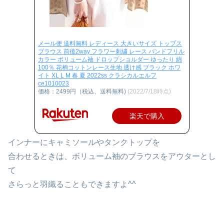
メール便 送料無料 レディース 大きいサイズ トップス
ブラウス 前後2way フラワー刺繍 レース バンドフリル
カラー ボリューム袖 ドロップショルダー ゆったり 綿
100％ 花柄コットンレース生地 透け感 ブラック ホワ
イト XL L M 春 夏 2022ss クラシカルエルフ
ce1010023
価格：2499円（税込、送料無料)
(2022/7/18時点)
楽天で購入
インナーにキャミソールやタンクトップを
合わせるときは、ボリューム袖のブラウスをアウターとし
て
さらっと羽織ることもできますよ^^