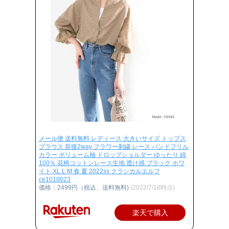
メール便 送料無料 レディース 大きいサイズ トップス
ブラウス 前後2way フラワー刺繍 レース バンドフリル
カラー ボリューム袖 ドロップショルダー ゆったり 綿
100％ 花柄コットンレース生地 透け感 ブラック ホワ
イト XL L M 春 夏 2022ss クラシカルエルフ
ce1010023
価格：2499円（税込、送料無料)
(2022/7/18時点)
楽天で購入