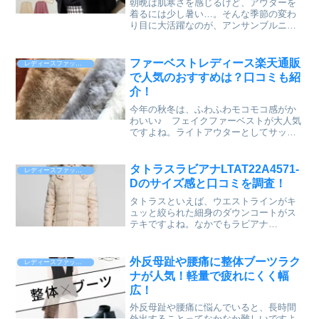
朝晩は肌寒さを感じるけど、アウターを
の口コミやアイテム詳細について調べて
販でのレインブーツレディースの人気ラ
着るには少し暑い…。そんな季節の変わ
いますので、どうぞご覧ください♪
ンキングはこちらからもチェックできま
り目に大活躍なのが、アンサンブルニッ
す。
トですね！アンサンブルニットなら、き
れいめのオフィスカジュアルや最旬コー
デも簡単に叶います。手軽に季節感も取
ファーベストレディース楽天通販
レディースファッション
り入れられて、秋冬コーデを楽しめるの
で人気のおすすめは？口コミも紹
も嬉しいですね。今回は、大手通販サイ
介！
ト楽天市場で人気の、アクアガレージの
八分袖ニットとカーディガンがセットの
今年の秋冬は、ふわふわモコモコ感がか
アンサンブルニットをピックアップして
わいい♪ フェイクファーベストが大人気
ご紹介したいと思います。人気のアンサ
ですよね。ライトアウターとしてサッと
ンブルニットは、早めにお好みのカラー
羽織るだけで、最旬コーデが完成しま
をゲットしておくのが◎ですね^^
す。他にも、ロングコートなどアウター
の上にレイヤードするのも、とても新鮮
タトラスラビアナLTAT22A4571-
レディースファッション
ですよねっ！そこで今回は、毛足の短い
Dのサイズ感と口コミを調査！
ものから毛足の長いシープ風のボアま
で、いつものコーデを格上げしてくれる
タトラスといえば、ウエストラインがキ
フェイクファーベストの人気のおすすめ
ュッと絞られた細身のダウンコートがス
を、ランキングからピックアップしてご
テキですよね。なかでもラビアナ
紹介したいと思います。口コミについて
（LTAT22A4571-D）は、高級感があって
も詳しく調べていますので、ぜひご覧に
羽織るだけでコーデが決まる、ミドル丈
なってください^^
のAラインダウンコートで、例年完売とな
外反母趾や腰痛に整体ブーツラク
レディースファッション
るほどの人気です。サイズ展開が豊富な
ナが人気！軽量で疲れにくく幅
ので、サイズ選びに悩む方も多いのでは
広！
ないでしょうか。そこで今回は、タトラ
スのラビアナLTAT22A4571-Dのダウンコ
外反母趾や腰痛に悩んでいると、長時間
ートのサイズ別にサイズ感について詳し
外出することってなかなか難しいですよ