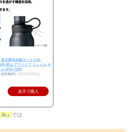
 真空断熱炭酸ボトル 0.8L
酸飲料 登山 アウトドア トレイル キ
 MTA-T080
、送料無料)
(2022/8/2時点)
楽天で購入
トル」
では