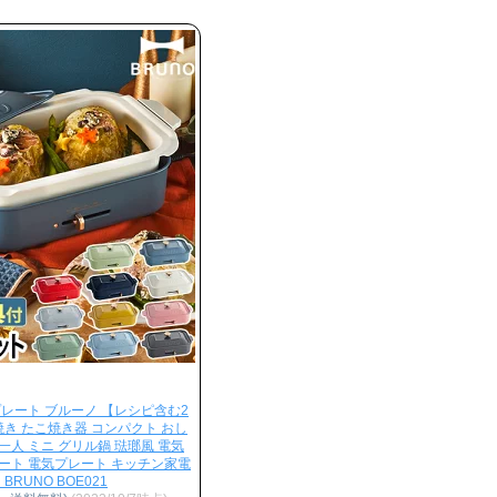
レート ブルーノ 【レシピ含む2
焼き たこ焼き器 コンパクト おし
 一人 ミニ グリル鍋 琺瑯風 電気
ート 電気プレート キッチン家電
RUNO BOE021