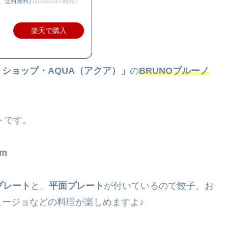
込、送料無料)
(2022/10/7時点)
楽天で購入
ショップ・AQUA（アクア）」
の
BRUNOブルーノ
トです。
cm
プレート
と、
平面プレート
が付いているので餃子、お
ージョなどの料理が楽しめますよ♪