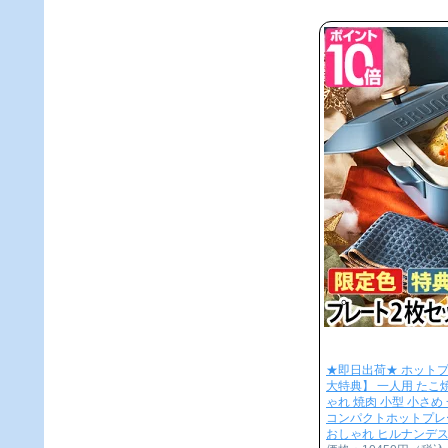
★即日出荷★ ホットプ
大特典】 一人用 たこ
ゃれ 焼肉 小型 小さめ
コンパクトホットプレ
おしゃれ ヒルナンデス B