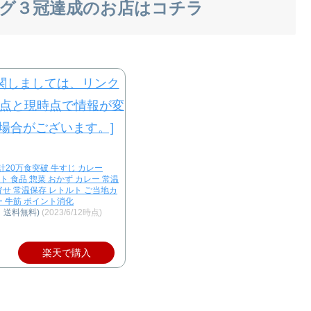
グ３冠達成のお店はコチラ
計20万食突破 牛すじ カレー
トルト 食品 惣菜 おかず カレー 常温
寄せ 常温保存 レトルト ご当地カ
ー 牛筋 ポイント消化
、送料無料)
(2023/6/12時点)
楽天で購入