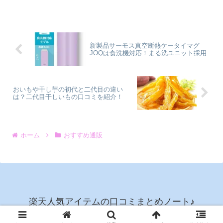
丘か、お取り寄せでしか手に入らないん
ですよね。こちらのチョコレートを食べ
てしまったら、もう市販のチョコには戻
れない…なんて声もよく耳にします^^そ
こで今回は、チュベ・ド・ショコラ割れ
新製品サーモス真空断熱ケータイマグ
チョコの人気のフレーバー、ミルク・ビ
JOQは食洗機対応！まる洗ユニット採用
ター・ホワイト・ハイビターの４種類の
口コミを、ピックアップしてご紹介した
いと思います！どのフレーバーにしよう
か迷っている方は、ぜひ参考にしてみて
くださいね♪ほかにも賞味期限や保存方法
おいもや干し芋の初代と二代目の違い
なども詳しく調べていますので、ぜひご
は？二代目干しいもの口コミを紹介！
覧になってください。
ホーム
おすすめ通販
楽天人気アイテムの口コミまとめノート♪
© 2022 楽天人気アイテムの口コミまとめノート♪.