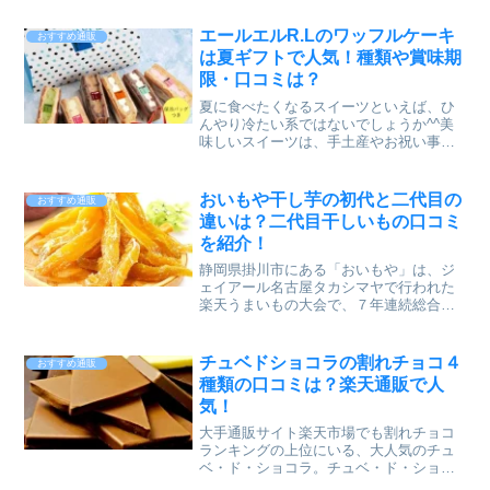
は聞いたことがあるかもしれませんね^^
そのルタオが創るケーキの中でも大人気
エールエルR.Lのワッフルケーキ
おすすめ通販
なのが、「ドゥーブルフロマージュ」と
は夏ギフトで人気！種類や賞味期
いうチーズケーキです。こちらの大人気
限・口コミは？
ケーキは、大手通販サイト楽天市場で購
入が可能です。今回は、ルタオのドゥー
夏に食べたくなるスイーツといえば、ひ
ブルフロマージュについての口コミや賞
んやり冷たい系ではないでしょうか^^美
味期限、解凍方法などについて詳しく調
味しいスイーツは、手土産やお祝い事に
べてありますので、ぜひご覧ください！
もとても喜ばれますよね。もちろん、毎
日頑張っている自分へのご褒美としても
goodです！今回は、楽天通販でも人気の
おいもや干し芋の初代と二代目の
おすすめ通販
お店「エール・エル」のアイスワッフル
違いは？二代目干しいもの口コミ
をご紹介します^^創業は1991年、兵庫県
を紹介！
神戸市にワッフルケーキ専門店エール・
エルは誕生しました。お取り寄せやギフ
静岡県掛川市にある「おいもや」は、ジ
ト、お土産の人気スイーツブランドとし
ェイアール名古屋タカシマヤで行われた
て、テレビ・雑誌・新聞など多数の媒体
楽天うまいもの大会で、７年連続総合１
で取り上げられている洋菓子店です。
位を獲得するほど人気の、国産さつまい
もスイーツ専門店です^^今回は、その中
でも不動の人気商品「おいもや二代目干
チュベドショコラの割れチョコ４
おすすめ通販
し芋」について、初代と二代目の違いや
種類の口コミは？楽天通販で人
口コミについてピックアップしたいと思
気！
います。さらに、賞味期限やおいしい食
べ方についても調べています。興味があ
大手通販サイト楽天市場でも割れチョコ
る方は、ぜひ参考にしていただけると嬉
ランキングの上位にいる、大人気のチュ
しいです！
ベ・ド・ショコラ。チュベ・ド・ショコ
ラのチョコレートは、本店のある自由が