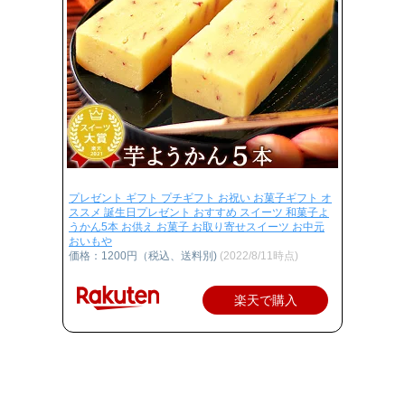
プレゼント ギフト プチギフト お祝い お菓子ギフト オ
ススメ 誕生日プレゼント おすすめ スイーツ 和菓子よ
うかん5本 お供え お菓子 お取り寄せスイーツ お中元
おいもや
価格：1200円（税込、送料別)
(2022/8/11時点)
楽天で購入