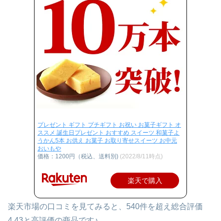
プレゼント ギフト プチギフト お祝い お菓子ギフト オ
ススメ 誕生日プレゼント おすすめ スイーツ 和菓子よ
うかん5本 お供え お菓子 お取り寄せスイーツ お中元
おいもや
価格：1200円（税込、送料別)
(2022/8/11時点)
楽天で購入
楽天市場の口コミを見てみると、540件を超え総合評価
4.43と高評価の商品です♪