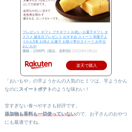
プレゼント ギフト プチギフト お祝い お菓子ギフト オ
ススメ 誕生日プレゼント おすすめ スイーツ 和菓子よ
うかん5本 お供え お菓子 お取り寄せスイーツ お中元
おいもや
価格：1200円（税込、送料別)
(2022/8/11時点)
楽天で購入
「おいもや」の芋ようかんの人気のヒミツは、芋ようかん
なのに
スイートポテト
のような味わい！
甘すぎない食べやすさも好評です。
添加物も香料も一切使っていない
ので、お子さんのおやつ
にも最適ですね。