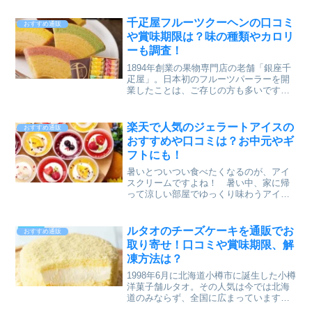
千疋屋フルーツクーヘンの口コミ
おすすめ通販
や賞味期限は？味の種類やカロリ
ーも調査！
1894年創業の果物専門店の老舗「銀座千
疋屋」。日本初のフルーツパーラーを開
業したことは、ご存じの方も多いですよ
ね。そんな銀座千疋屋では、バームクー
ヘンに旬のフルーツを取り入れた「フル
ーツクーヘン」を創り上げました。銀座
楽天で人気のジェラートアイスの
おすすめ通販
千疋屋の「銀座フルーツクーヘン」は、
おすすめや口コミは？お中元やギ
イチゴ＆ミルク、メロン＆ミルク、レモ
フトにも！
ン＆はちみつ、バナナ＆チョコの４種
類。フルーツの程よい甘さが味わえま
暑いとついつい食べたくなるのが、アイ
す。今回は、銀座千疋屋の「銀座フルー
スクリームですよね！ 暑い中、家に帰
ツクーヘン（16個入）」の口コミや賞味
って涼しい部屋でゆっくり味わうアイス
期限、味の種類等について調べています
クリームは格別です^^お風呂上りに、扇
ので、どうぞご覧ください！
風機のまえで涼みながら、食べるのもま
た風情がありますね。今回ピックアップ
ルタオのチーズケーキを通販でお
おすすめ通販
するのは、乳酸菌入りフローズンヨーグ
取り寄せ！口コミや賞味期限、解
ルトと天然果汁100％のジェラートです。
凍方法は？
健康を意識している方への、ギフトとし
ても最適なヘルシーフルーツジェラート8
1998年6月に北海道小樽市に誕生した小樽
個入りの情報をお届けします！
洋菓子舗ルタオ。その人気は今では北海
道のみならず、全国に広まっています。
スイーツ好きの人なら「ルタオ」の名前