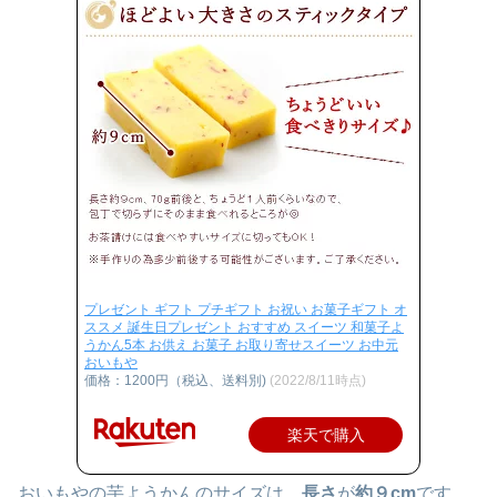
プレゼント ギフト プチギフト お祝い お菓子ギフト オ
ススメ 誕生日プレゼント おすすめ スイーツ 和菓子よ
うかん5本 お供え お菓子 お取り寄せスイーツ お中元
おいもや
価格：1200円（税込、送料別)
(2022/8/11時点)
楽天で購入
おいもやの芋ようかんのサイズは、
長さ
が
約９cm
です。