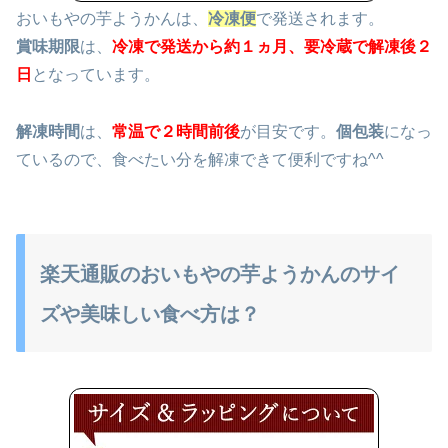
おいもやの芋ようかんは、
冷凍便
で発送されます。
賞味期限
は、
冷凍で発送から約１ヵ月、要冷蔵で解凍後２
日
となっています。
解凍時間
は、
常温で２時間前後
が目安です。
個包装
になっ
ているので、食べたい分を解凍できて便利ですね^^
楽天通販のおいもやの芋ようかんのサイ
ズや美味しい食べ方は？