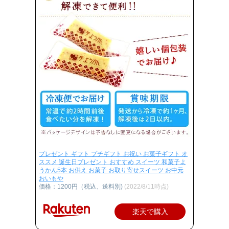
プレゼント ギフト プチギフト お祝い お菓子ギフト オ
ススメ 誕生日プレゼント おすすめ スイーツ 和菓子よ
うかん5本 お供え お菓子 お取り寄せスイーツ お中元
おいもや
価格：1200円（税込、送料別)
(2022/8/11時点)
楽天で購入