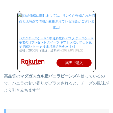
バスクチーズケーキ 1本 送料無料 バスク チーズケーキ
敬老の日プレゼント スイーツ ギフト お取り寄せ お菓
子 内祝い ケーキ 冷凍 洋菓子 Patico 【a】
価格：2800円（税込、送料別)
(2022/8/31時点)
楽天で購入
高品質の
マダガスカル産バニラビーンズ
を使っているの
で、バニラの甘い香りがプラスされると、チーズの風味が
より引き立ちます^^