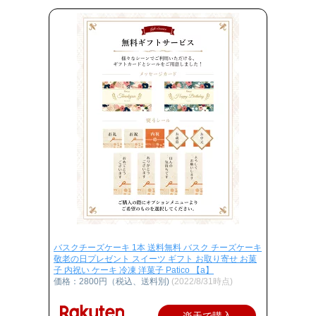
バスクチーズケーキ 1本 送料無料 バスク チーズケーキ
敬老の日プレゼント スイーツ ギフト お取り寄せ お菓
子 内祝い ケーキ 冷凍 洋菓子 Patico 【a】
価格：2800円（税込、送料別)
(2022/8/31時点)
楽天で購入