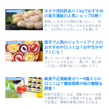
どけがなめらかなプリンが人気となって
います。コロンとしたかわいいビンに入
ったプリンは、全部で４種類の味が楽し
ホタテ貝柱訳あり１kgでおすすめ
おすすめ通販
めます。今回は、銀座千疋屋の銀座プリ
の楽天通販の人気ショップ比較！
ン詰め合わせ4種8個セットについて、カ
ロリーや口コミ、賞味期限なども詳しく
美味しいホタテの貝柱が食べたい！ 訳
調べていますので、どうぞご覧になって
あり１kgと言ってもいろんなお店がある
ください♪
し、その中からどのショップを選んでい
いのやら…。数あるショップの中から、
お店選びを迷っている方もいらっしゃる
のではないでしょうか？そこで今回は、
楽天で人気のジェラートアイスの
おすすめ通販
大手通販サイト楽天市場で人気のショッ
おすすめや口コミは？お中元やギ
プ２店を比較してご紹介したいと思いま
フトにも！
す。この記事では、・内容量・産地・ホ
タテの凍結方法・価格・送料・追加送料
暑いとついつい食べたくなるのが、アイ
（北海道・沖縄）・保存期間・クーポ
スクリームですよね！ 暑い中、家に帰
ン・あす楽対応・レビュー数・総合評
って涼しい部屋でゆっくり味わうアイス
価・メイン購入層などの項目を一覧にま
クリームは格別です^^お風呂上りに、扇
とめ、比較しています。これは譲れな
風機のまえで涼みながら、食べるのもま
い！ と感じる購入ポイントを絞って比
た風情がありますね。今回ピックアップ
銀座千疋屋銀座ゼリー9個入りの
おすすめ通販
較していきますので、ぜひご覧になって
するのは、乳酸菌入りフローズンヨーグ
口コミは？賞味期限や味の種類を
みてください。ぷりぷり食感で甘～いホ
ルトと天然果汁100％のジェラートです。
タテの貝柱料理を、年末年始や家族の集
調査！
健康を意識している方への、ギフトとし
まるイベントなどで、思う存分楽しんで
ても最適なヘルシーフルーツジェラート8
銀座千疋屋といえば、高級フルーツを扱
くださいね♪
個入りの情報をお届けします！
う果物専門店として有名ですよね。銀座
千疋屋は、果物の食感と味をそのまま活
かした果物そのもののようなフルーツゼ