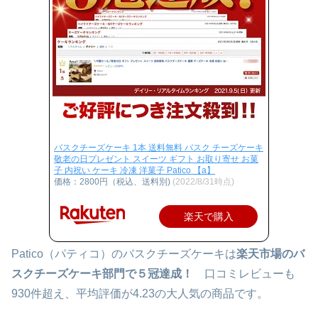
バスクチーズケーキ 1本 送料無料 バスク チーズケーキ
敬老の日プレゼント スイーツ ギフト お取り寄せ お菓
子 内祝い ケーキ 冷凍 洋菓子 Patico 【a】
価格：2800円（税込、送料別)
(2022/8/31時点)
楽天で購入
Patico（パティコ）のバスクチーズケーキは
楽天市場のバ
スクチーズケーキ部門で５冠達成！
口コミレビューも
930件超え、平均評価が4.23の大人気の商品です。