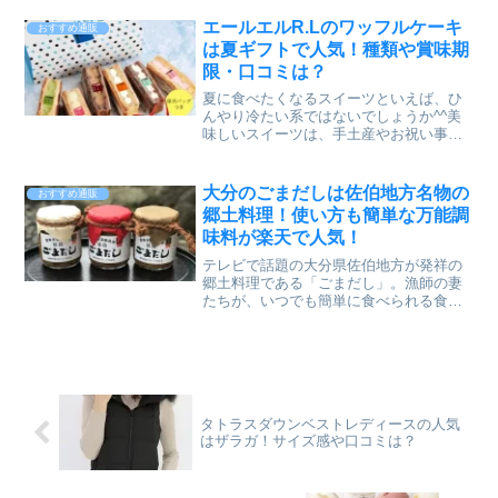
リーも人気です。フルーティーな香りが
みずみずしく、甘みはほんのりと優しい
エールエルR.Lのワッフルケーキ
おすすめ通販
味わいのフルーツゼリーの詰め合わせ
は夏ギフトで人気！種類や賞味期
は、銀座千疋屋の中でも売れ行き抜群の
限・口コミは？
人気商品です。今回は、銀座千疋屋の銀
座ゼリー９個入りをピックアップしてご
夏に食べたくなるスイーツといえば、ひ
紹介したいと思います。銀座千疋屋の銀
んやり冷たい系ではないでしょうか^^美
座ゼリー９個入りの口コミや、賞味期限
味しいスイーツは、手土産やお祝い事に
や味の種類についても調べていますの
もとても喜ばれますよね。もちろん、毎
で、ぜひご覧ください♪
日頑張っている自分へのご褒美としても
goodです！今回は、楽天通販でも人気の
大分のごまだしは佐伯地方名物の
おすすめ通販
お店「エール・エル」のアイスワッフル
郷土料理！使い方も簡単な万能調
をご紹介します^^創業は1991年、兵庫県
味料が楽天で人気！
神戸市にワッフルケーキ専門店エール・
エルは誕生しました。お取り寄せやギフ
テレビで話題の大分県佐伯地方が発祥の
ト、お土産の人気スイーツブランドとし
郷土料理である「ごまだし」。漁師の妻
て、テレビ・雑誌・新聞など多数の媒体
たちが、いつでも簡単に食べられる食事
で取り上げられている洋菓子店です。
として考案したのが始まりだそうです。
今回は、漁村女性グループめばるの「ご
まだし3本セット」をピックアップしたい
と思います。3本セットの「ごまだし」の
味は、えそ、アジ、鯛の3種類です。すべ
て国産材料を使用しているので、安心し
タトラスダウンベストレディースの人気
て食べられますよ^^うどんやおそば、お
はザラガ！サイズ感や口コミは？
茶漬けにトッピングするだけで栄養満点
の漁師飯が完成します！