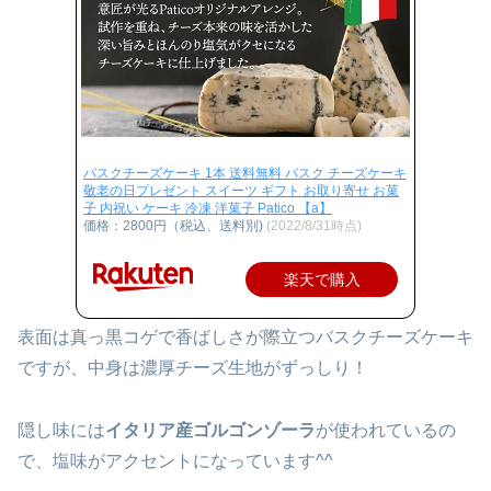
バスクチーズケーキ 1本 送料無料 バスク チーズケーキ
敬老の日プレゼント スイーツ ギフト お取り寄せ お菓
子 内祝い ケーキ 冷凍 洋菓子 Patico 【a】
価格：2800円（税込、送料別)
(2022/8/31時点)
楽天で購入
表面は真っ黒コゲで香ばしさが際立つバスクチーズケーキ
ですが、中身は濃厚チーズ生地がずっしり！
隠し味には
イタリア産ゴルゴンゾーラ
が使われているの
で、塩味がアクセントになっています^^